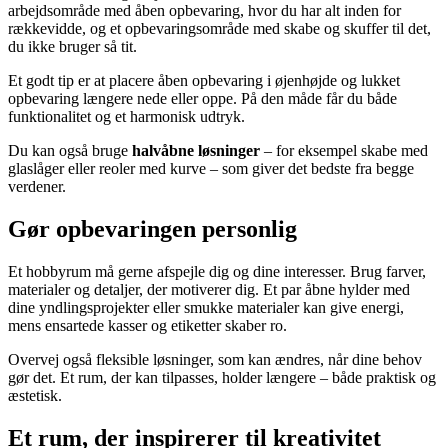
arbejdsområde med åben opbevaring, hvor du har alt inden for
rækkevidde, og et opbevaringsområde med skabe og skuffer til det,
du ikke bruger så tit.
Et godt tip er at placere åben opbevaring i øjenhøjde og lukket
opbevaring længere nede eller oppe. På den måde får du både
funktionalitet og et harmonisk udtryk.
Du kan også bruge
halvåbne løsninger
– for eksempel skabe med
glaslåger eller reoler med kurve – som giver det bedste fra begge
verdener.
Gør opbevaringen personlig
Et hobbyrum må gerne afspejle dig og dine interesser. Brug farver,
materialer og detaljer, der motiverer dig. Et par åbne hylder med
dine yndlingsprojekter eller smukke materialer kan give energi,
mens ensartede kasser og etiketter skaber ro.
Overvej også fleksible løsninger, som kan ændres, når dine behov
gør det. Et rum, der kan tilpasses, holder længere – både praktisk og
æstetisk.
Et rum, der inspirerer til kreativitet