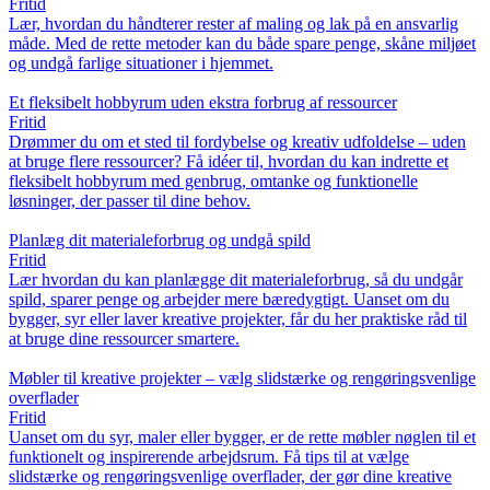
Fritid
Lær, hvordan du håndterer rester af maling og lak på en ansvarlig
måde. Med de rette metoder kan du både spare penge, skåne miljøet
og undgå farlige situationer i hjemmet.
Et fleksibelt hobbyrum uden ekstra forbrug af ressourcer
Fritid
Drømmer du om et sted til fordybelse og kreativ udfoldelse – uden
at bruge flere ressourcer? Få idéer til, hvordan du kan indrette et
fleksibelt hobbyrum med genbrug, omtanke og funktionelle
løsninger, der passer til dine behov.
Planlæg dit materialeforbrug og undgå spild
Fritid
Lær hvordan du kan planlægge dit materialeforbrug, så du undgår
spild, sparer penge og arbejder mere bæredygtigt. Uanset om du
bygger, syr eller laver kreative projekter, får du her praktiske råd til
at bruge dine ressourcer smartere.
Møbler til kreative projekter – vælg slidstærke og rengøringsvenlige
overflader
Fritid
Uanset om du syr, maler eller bygger, er de rette møbler nøglen til et
funktionelt og inspirerende arbejdsrum. Få tips til at vælge
slidstærke og rengøringsvenlige overflader, der gør dine kreative