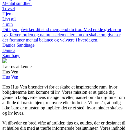
Mental sundhed
Trivsel
Hjem
Livsstil
4 min
Dit hjem påvirker dit sind mere, end du tror. Med enkle greb som
lys, farver, orden og naturens elementer kan du skabe omgivelser,
der fremmer mental balance og velvære i hverdagen.
Danica Sandhage
Danica
Sandhage
Lær os at kende
Hus Ven
Hus Ven
Hos Hus Ven brænder vi for at skabe et inspirerende rum, hvor
boligdrømme kan komme til liv. Vores mission er at guide dig
gennem boligverdenens mange facetter, uanset om du drømmer om
at finde dit næste hjem, renovere eller indrette. Vi forstår, at bolig
ikke bare er mursten og møbler; det er et sted, hvor minder skabes,
og liv leves.
Vi tilbyder en bred vifte af artikler, tips og guides, der er designet til
at hjælpe dig med at træffe informerede beslutninger. Vores indhold