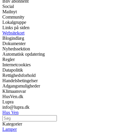
Bliv abonnent
Social
Mailnyt
Community
Lokalgruppe
Links på siden
Websitekort
Blogindlæg
Dokumenter
Nyhedssektion
Automatisk opdatering
Regler
Internetcookies
Datapolitik
Rettighedsforhold
Handelsbetingelser
Adgangsmuligheder
Klimaansvar
HusVen.dk
Lupra
info@lupra.dk
Hus Ven
Kategorier
Lamper