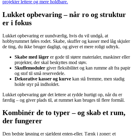
projekter lettere og mere holdbare.
Lukket opbevaring – når ro og struktur
er i fokus
Lukket opbevaring er uundværlig, hvis du vil undgå, at
hobbyrummet føles rodet. Skabe, skuffer og kasser med låg skjuler
de ting, du ikke bruger dagligt, og giver et mere roligt udtryk.
Skabe med låger
er gode til større materialer, maskiner eller
projekter, der skal beskyttes mod støv.
Skuffemoduler
giver fleksibilitet og kan rumme alt fra papir
og stof til små reservedele.
Dekorative kasser og kurve
kan stå fremme, men stadig
holde styr på indholdet.
Lukket opbevaring gør det lettere at rydde hurtigt op, når du er
færdig – og giver plads til, at rummet kan bruges til flere formål.
Kombinér de to typer – og skab et rum,
der fungerer
Den bedste løsning er sjældent enten-eller. Tænk i zoner: et