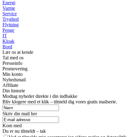
Energi
Varme
Service
Tryghed
Flytning
Penge
IT
Kloak
Bord
Lær os at kende
Tal med os
Presseinfo
Promovering
Min konto
Nyhedsmail
Affiliate
Din historie
Modtag nyheder direkte i din indbakke
Bliv klogere med et klik – tilmeld dig vores gratis mailserie.
Skriv din mail her
Kom med
Du er nu tilmeldt – tak