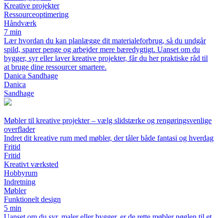
Kreative projekter
Ressourceoptimering
Håndværk
7 min
Lær hvordan du kan planlægge dit materialeforbrug, så du undgår
spild, sparer penge og arbejder mere bæredygtigt. Uanset om du
bygger, syr eller laver kreative projekter, får du her praktiske råd til
at bruge dine ressourcer smartere.
Danica Sandhage
Danica
Sandhage
Møbler til kreative projekter – vælg slidstærke og rengøringsvenlige
overflader
Indret dit kreative rum med møbler, der tåler både fantasi og hverdag
Fritid
Fritid
Kreativt værksted
Hobbyrum
Indretning
Møbler
Funktionelt design
5 min
Uanset om du syr, maler eller bygger, er de rette møbler nøglen til et