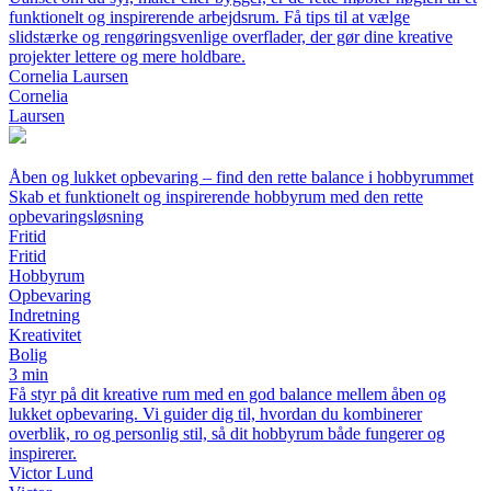
funktionelt og inspirerende arbejdsrum. Få tips til at vælge
slidstærke og rengøringsvenlige overflader, der gør dine kreative
projekter lettere og mere holdbare.
Cornelia Laursen
Cornelia
Laursen
Åben og lukket opbevaring – find den rette balance i hobbyrummet
Skab et funktionelt og inspirerende hobbyrum med den rette
opbevaringsløsning
Fritid
Fritid
Hobbyrum
Opbevaring
Indretning
Kreativitet
Bolig
3 min
Få styr på dit kreative rum med en god balance mellem åben og
lukket opbevaring. Vi guider dig til, hvordan du kombinerer
overblik, ro og personlig stil, så dit hobbyrum både fungerer og
inspirerer.
Victor Lund