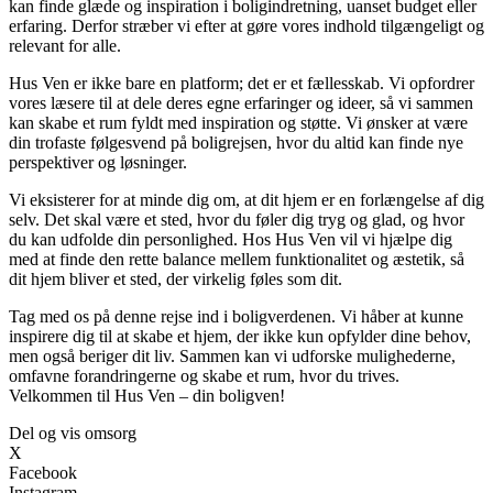
kan finde glæde og inspiration i boligindretning, uanset budget eller
erfaring. Derfor stræber vi efter at gøre vores indhold tilgængeligt og
relevant for alle.
Hus Ven er ikke bare en platform; det er et fællesskab. Vi opfordrer
vores læsere til at dele deres egne erfaringer og ideer, så vi sammen
kan skabe et rum fyldt med inspiration og støtte. Vi ønsker at være
din trofaste følgesvend på boligrejsen, hvor du altid kan finde nye
perspektiver og løsninger.
Vi eksisterer for at minde dig om, at dit hjem er en forlængelse af dig
selv. Det skal være et sted, hvor du føler dig tryg og glad, og hvor
du kan udfolde din personlighed. Hos Hus Ven vil vi hjælpe dig
med at finde den rette balance mellem funktionalitet og æstetik, så
dit hjem bliver et sted, der virkelig føles som dit.
Tag med os på denne rejse ind i boligverdenen. Vi håber at kunne
inspirere dig til at skabe et hjem, der ikke kun opfylder dine behov,
men også beriger dit liv. Sammen kan vi udforske mulighederne,
omfavne forandringerne og skabe et rum, hvor du trives.
Velkommen til Hus Ven – din boligven!
Del og vis omsorg
X
Facebook
Instagram