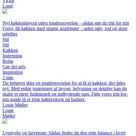
Victor
Lund
Nyt køkkenlayout uden totalrenovering – sådan gør du trin for trin
Forny dit køkken med smarte ændringer – uden støv, rod og store
udgifter
Stil
Stil
Køkken
Indretning
Bolig
Gør det selv
Inspiration
2 min
Du behøver ikke en totalrenovering for at få et køkken, der føles
nyt. Med enkle justeringer af layout, belysning og detaljer kan du
skabe et mere funktionelt og indbydende rum. Følg vores trin-for-
trin-guide til et frisk køkkenlook på budget.
Louie Møller
Louie
Møller
Lysstyrke og farvetone: Sådan finder du den rette balance i hvert