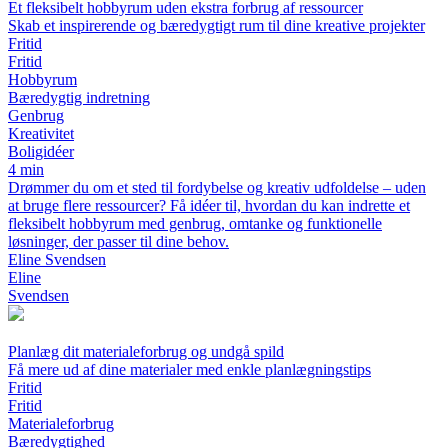
Et fleksibelt hobbyrum uden ekstra forbrug af ressourcer
Skab et inspirerende og bæredygtigt rum til dine kreative projekter
Fritid
Fritid
Hobbyrum
Bæredygtig indretning
Genbrug
Kreativitet
Boligidéer
4 min
Drømmer du om et sted til fordybelse og kreativ udfoldelse – uden
at bruge flere ressourcer? Få idéer til, hvordan du kan indrette et
fleksibelt hobbyrum med genbrug, omtanke og funktionelle
løsninger, der passer til dine behov.
Eline Svendsen
Eline
Svendsen
Planlæg dit materialeforbrug og undgå spild
Få mere ud af dine materialer med enkle planlægningstips
Fritid
Fritid
Materialeforbrug
Bæredygtighed