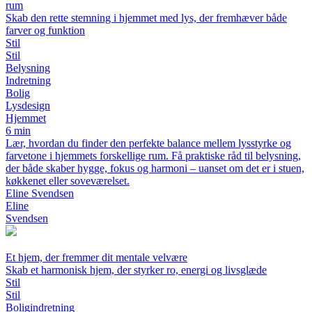
rum
Skab den rette stemning i hjemmet med lys, der fremhæver både
farver og funktion
Stil
Stil
Belysning
Indretning
Bolig
Lysdesign
Hjemmet
6 min
Lær, hvordan du finder den perfekte balance mellem lysstyrke og
farvetone i hjemmets forskellige rum. Få praktiske råd til belysning,
der både skaber hygge, fokus og harmoni – uanset om det er i stuen,
køkkenet eller soveværelset.
Eline Svendsen
Eline
Svendsen
Et hjem, der fremmer dit mentale velvære
Skab et harmonisk hjem, der styrker ro, energi og livsglæde
Stil
Stil
Boligindretning