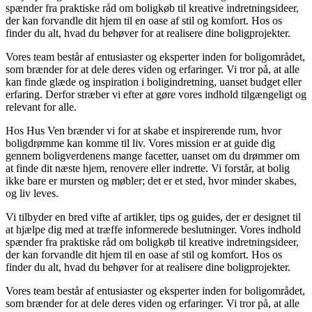
spænder fra praktiske råd om boligkøb til kreative indretningsideer,
der kan forvandle dit hjem til en oase af stil og komfort. Hos os
finder du alt, hvad du behøver for at realisere dine boligprojekter.
Vores team består af entusiaster og eksperter inden for boligområdet,
som brænder for at dele deres viden og erfaringer. Vi tror på, at alle
kan finde glæde og inspiration i boligindretning, uanset budget eller
erfaring. Derfor stræber vi efter at gøre vores indhold tilgængeligt og
relevant for alle.
Hos Hus Ven brænder vi for at skabe et inspirerende rum, hvor
boligdrømme kan komme til liv. Vores mission er at guide dig
gennem boligverdenens mange facetter, uanset om du drømmer om
at finde dit næste hjem, renovere eller indrette. Vi forstår, at bolig
ikke bare er mursten og møbler; det er et sted, hvor minder skabes,
og liv leves.
Vi tilbyder en bred vifte af artikler, tips og guides, der er designet til
at hjælpe dig med at træffe informerede beslutninger. Vores indhold
spænder fra praktiske råd om boligkøb til kreative indretningsideer,
der kan forvandle dit hjem til en oase af stil og komfort. Hos os
finder du alt, hvad du behøver for at realisere dine boligprojekter.
Vores team består af entusiaster og eksperter inden for boligområdet,
som brænder for at dele deres viden og erfaringer. Vi tror på, at alle