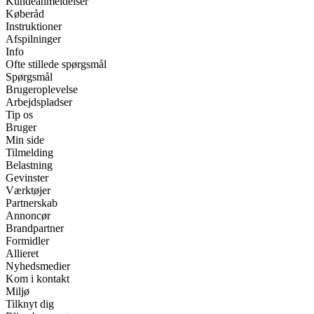
Kundeanmeldelser
Køberåd
Instruktioner
Afspilninger
Info
Ofte stillede spørgsmål
Spørgsmål
Brugeroplevelse
Arbejdspladser
Tip os
Bruger
Min side
Tilmelding
Belastning
Gevinster
Værktøjer
Partnerskab
Annoncør
Brandpartner
Formidler
Allieret
Nyhedsmedier
Kom i kontakt
Miljø
Tilknyt dig