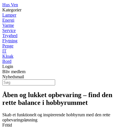
Hus Ven
Kategorier
Lamper
Energi
Varme
Service
Tryghed
Flytning
Penge
IT
Kloak
Bord
Login
Bliv medlem
Nyhedsmail
Åben og lukket opbevaring – find den
rette balance i hobbyrummet
Skab et funktionelt og inspirerende hobbyrum med den rette
opbevaringsløsning
Fritid