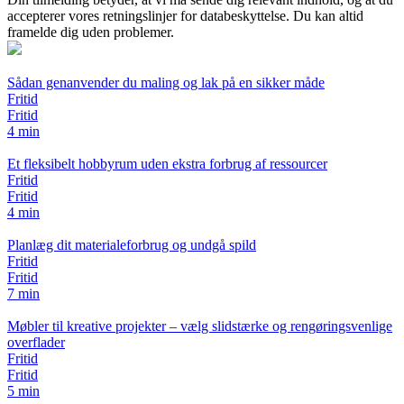
accepterer vores retningslinjer for databeskyttelse. Du kan altid
framelde dig uden problemer.
Sådan genanvender du maling og lak på en sikker måde
Fritid
Fritid
4 min
Et fleksibelt hobbyrum uden ekstra forbrug af ressourcer
Fritid
Fritid
4 min
Planlæg dit materialeforbrug og undgå spild
Fritid
Fritid
7 min
Møbler til kreative projekter – vælg slidstærke og rengøringsvenlige
overflader
Fritid
Fritid
5 min