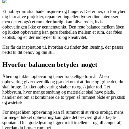
Et hobbyrum skal både inspirere og fungere. Det er her, du fordyber
dig i kreative projekter, reparerer ting eller dyrker dine interesser –
men det er også et rum, der hurtigt kan blive rodet, hvis
opbevaringen ikke er gennemtænkt. Den rette balance mellem åben
og lukket opbevaring kan gøre forskellen mellem et rum, der føles
kaotisk, og et, der indbyder til ro og kreativitet.
Her får du inspiration til, hvordan du finder den løsning, der passer
bedst til dit behov og din stil.
Hvorfor balancen betyder noget
Åben og lukket opbevaring tjener forskellige formål. Åben
opbevaring giver overblik og gør det nemt at finde og gribe det, du
skal bruge. Lukket opbevaring skaber ro og skjuler rod. I et
hobbyrum, hvor mange småting og materialer skal have plads,
handler det om at kombinere de to typer, så rummet både er praktisk
og æstetisk.
For meget åben opbevaring kan få rummet til at virke uroligt, mens
for meget lukket opbevaring kan gøre det besværligt at arbejde
spontant. Den gode løsning ligger midt imellem – og afhænger af,
hvordan du bruger rummet.