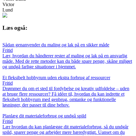
Victor
Lund
Læs også:
Sådan genanvender du maling og lak på en sikker måde
Fritid
Lær, hvordan du håndterer rester af maling og lak på en ansvarlig
måde. Med de rette metoder kan du både spare penge, skåne miljøet
og undgå farlige situationer i hjemmet.
Et fleksibelt hobbyrum uden ekstra forbrug af ressourcer
Fritid
Drømmer du om et sted til fordybelse og kreativ udfoldelse – uden
at bruge flere ressourcer? Få idéer til, hvordan du kan indrette et
fleksibelt hobbyrum med genbrug, omtanke og funktionelle
løsninger, der passer til dine behov.
Planlæg dit materialeforbrug og undgå spild
Fritid
Lær hvordan du kan planlægge dit materialeforbrug, så du undgår
spild, sparer penge og arbejder mere bæredygtigt. Uanset om du