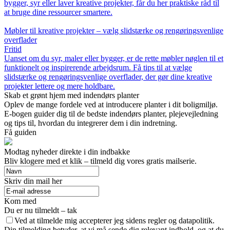
bygger, syr eller laver kreative projekter, får du her praktiske råd til
at bruge dine ressourcer smartere.
Møbler til kreative projekter – vælg slidstærke og rengøringsvenlige
overflader
Fritid
Uanset om du syr, maler eller bygger, er de rette møbler nøglen til et
funktionelt og inspirerende arbejdsrum. Få tips til at vælge
slidstærke og rengøringsvenlige overflader, der gør dine kreative
projekter lettere og mere holdbare.
Skab et grønt hjem med indendørs planter
Oplev de mange fordele ved at introducere planter i dit boligmiljø.
E-bogen guider dig til de bedste indendørs planter, plejevejledning
og tips til, hvordan du integrerer dem i din indretning.
Få guiden
Modtag nyheder direkte i din indbakke
Bliv klogere med et klik – tilmeld dig vores gratis mailserie.
Skriv din mail her
Kom med
Du er nu tilmeldt – tak
Ved at tilmelde mig accepterer jeg sidens regler og datapolitik.
Din tilmelding betyder, at vi må sende dig relevant indhold, og at du