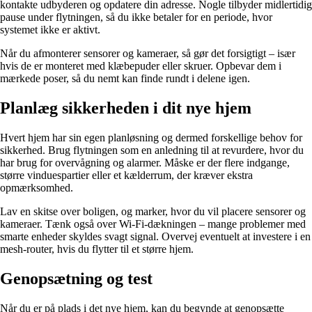
kontakte udbyderen og opdatere din adresse. Nogle tilbyder midlertidig
pause under flytningen, så du ikke betaler for en periode, hvor
systemet ikke er aktivt.
Når du afmonterer sensorer og kameraer, så gør det forsigtigt – især
hvis de er monteret med klæbepuder eller skruer. Opbevar dem i
mærkede poser, så du nemt kan finde rundt i delene igen.
Planlæg sikkerheden i dit nye hjem
Hvert hjem har sin egen planløsning og dermed forskellige behov for
sikkerhed. Brug flytningen som en anledning til at revurdere, hvor du
har brug for overvågning og alarmer. Måske er der flere indgange,
større vinduespartier eller et kælderrum, der kræver ekstra
opmærksomhed.
Lav en skitse over boligen, og marker, hvor du vil placere sensorer og
kameraer. Tænk også over Wi-Fi-dækningen – mange problemer med
smarte enheder skyldes svagt signal. Overvej eventuelt at investere i en
mesh-router, hvis du flytter til et større hjem.
Genopsætning og test
Når du er på plads i det nye hjem, kan du begynde at genopsætte