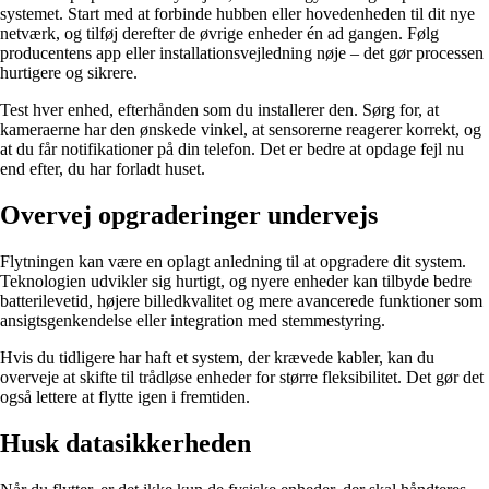
systemet. Start med at forbinde hubben eller hovedenheden til dit nye
netværk, og tilføj derefter de øvrige enheder én ad gangen. Følg
producentens app eller installationsvejledning nøje – det gør processen
hurtigere og sikrere.
Test hver enhed, efterhånden som du installerer den. Sørg for, at
kameraerne har den ønskede vinkel, at sensorerne reagerer korrekt, og
at du får notifikationer på din telefon. Det er bedre at opdage fejl nu
end efter, du har forladt huset.
Overvej opgraderinger undervejs
Flytningen kan være en oplagt anledning til at opgradere dit system.
Teknologien udvikler sig hurtigt, og nyere enheder kan tilbyde bedre
batterilevetid, højere billedkvalitet og mere avancerede funktioner som
ansigtsgenkendelse eller integration med stemmestyring.
Hvis du tidligere har haft et system, der krævede kabler, kan du
overveje at skifte til trådløse enheder for større fleksibilitet. Det gør det
også lettere at flytte igen i fremtiden.
Husk datasikkerheden