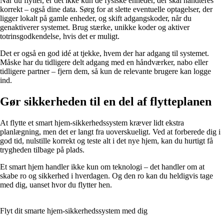
Når du flytter, er det ikke kun de fysiske enheder, der skal håndteres
korrekt – også dine data. Sørg for at slette eventuelle optagelser, der
ligger lokalt på gamle enheder, og skift adgangskoder, når du
genaktiverer systemet. Brug stærke, unikke koder og aktiver
totrinsgodkendelse, hvis det er muligt.
Det er også en god idé at tjekke, hvem der har adgang til systemet.
Måske har du tidligere delt adgang med en håndværker, nabo eller
tidligere partner – fjern dem, så kun de relevante brugere kan logge
ind.
Gør sikkerheden til en del af flytteplanen
At flytte et smart hjem-sikkerhedssystem kræver lidt ekstra
planlægning, men det er langt fra uoverskueligt. Ved at forberede dig i
god tid, nulstille korrekt og teste alt i det nye hjem, kan du hurtigt få
trygheden tilbage på plads.
Et smart hjem handler ikke kun om teknologi – det handler om at
skabe ro og sikkerhed i hverdagen. Og den ro kan du heldigvis tage
med dig, uanset hvor du flytter hen.
Flyt dit smarte hjem-sikkerhedssystem med dig