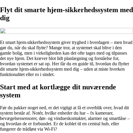
Flyt dit smarte hjem-sikkerhedssystem med
dig
Et smart hjem-sikkerhedssystem giver tryghed i hverdagen – men hvad
gør du, når du skal flytte? Mange tror, at systemet skal blive i den
gamle bolig, men i virkeligheden kan det ofte tages med og tilpasses
det nye hjem. Det kræver blot lidt planlægning og forståelse for,
hvordan systemet er sat op. Her får du en guide til, hvordan du flytter
dit smarte hjem-sikkerhedssystem med dig – uden at miste hverken
funktionalitet eller ro i sindet.
Start med at kortlægge dit nuværende
system
Før du pakker noget ned, er det vigtigt at få et overblik over, hvad dit
system består af. Notér, hvilke enheder du har – fx kameraer,
bevægelsessensorer, dør- og vindueskontakter, alarmer og smartlåse –
og hvordan de er forbundet. Er de koblet til en central hub, eller
fungerer de trådløst via Wi-Fi?