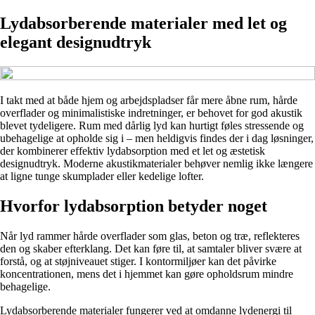
Lydabsorberende materialer med let og
elegant designudtryk
I takt med at både hjem og arbejdspladser får mere åbne rum, hårde
overflader og minimalistiske indretninger, er behovet for god akustik
blevet tydeligere. Rum med dårlig lyd kan hurtigt føles stressende og
ubehagelige at opholde sig i – men heldigvis findes der i dag løsninger,
der kombinerer effektiv lydabsorption med et let og æstetisk
designudtryk. Moderne akustikmaterialer behøver nemlig ikke længere
at ligne tunge skumplader eller kedelige lofter.
Hvorfor lydabsorption betyder noget
Når lyd rammer hårde overflader som glas, beton og træ, reflekteres
den og skaber efterklang. Det kan føre til, at samtaler bliver svære at
forstå, og at støjniveauet stiger. I kontormiljøer kan det påvirke
koncentrationen, mens det i hjemmet kan gøre opholdsrum mindre
behagelige.
Lydabsorberende materialer fungerer ved at omdanne lydenergi til