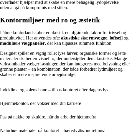
overflader hjælper med at skabe en mere behagelig lydoplevelse –
uden at gå på kompromis med stilen.
Kontormiljøer med ro og æstetik
I åbne kontorlandskaber er akustik en afgørende faktor for trivsel og
produktivitet. Her anvendes ofte
akustiske skærmvægge
,
loftsejl
og
modulære vægpaneler
, der kan tilpasses rummets funktion.
Designet spiller en vigtig rolle: lyse farver, organiske former og lette
materialer skaber en visuel ro, der understøtter den akustiske. Mange
virksomheder vælger løsninger, der kan integreres med belysning eller
grønne planter – en kombination, der både forbedrer lydmiljøet og
skaber et mere inspirerende arbejdsmiljø.
Indeklima og solens bane – tilpas kontoret efter dagens lys
Hjemmekontor, der vokser med din karriere
Pas på nakke og skuldre, når du arbejder hjemmefra
Naturlige materialer på kontoret – bæredygtig indretning