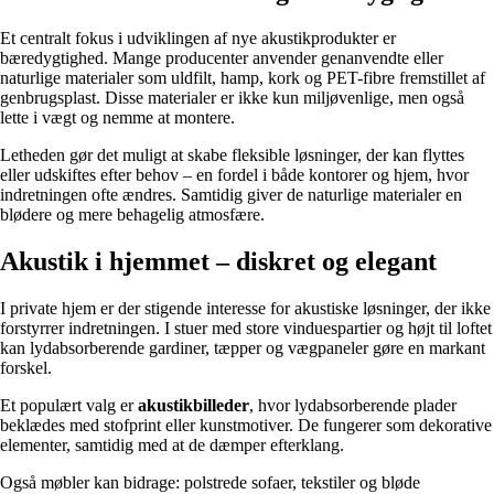
Et centralt fokus i udviklingen af nye akustikprodukter er
bæredygtighed. Mange producenter anvender genanvendte eller
naturlige materialer som uldfilt, hamp, kork og PET-fibre fremstillet af
genbrugsplast. Disse materialer er ikke kun miljøvenlige, men også
lette i vægt og nemme at montere.
Letheden gør det muligt at skabe fleksible løsninger, der kan flyttes
eller udskiftes efter behov – en fordel i både kontorer og hjem, hvor
indretningen ofte ændres. Samtidig giver de naturlige materialer en
blødere og mere behagelig atmosfære.
Akustik i hjemmet – diskret og elegant
I private hjem er der stigende interesse for akustiske løsninger, der ikke
forstyrrer indretningen. I stuer med store vinduespartier og højt til loftet
kan lydabsorberende gardiner, tæpper og vægpaneler gøre en markant
forskel.
Et populært valg er
akustikbilleder
, hvor lydabsorberende plader
beklædes med stofprint eller kunstmotiver. De fungerer som dekorative
elementer, samtidig med at de dæmper efterklang.
Også møbler kan bidrage: polstrede sofaer, tekstiler og bløde