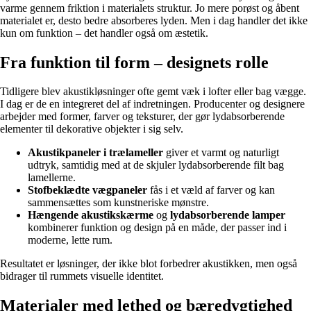
varme gennem friktion i materialets struktur. Jo mere porøst og åbent
materialet er, desto bedre absorberes lyden. Men i dag handler det ikke
kun om funktion – det handler også om æstetik.
Fra funktion til form – designets rolle
Tidligere blev akustikløsninger ofte gemt væk i lofter eller bag vægge.
I dag er de en integreret del af indretningen. Producenter og designere
arbejder med former, farver og teksturer, der gør lydabsorberende
elementer til dekorative objekter i sig selv.
Akustikpaneler i trælameller
giver et varmt og naturligt
udtryk, samtidig med at de skjuler lydabsorberende filt bag
lamellerne.
Stofbeklædte vægpaneler
fås i et væld af farver og kan
sammensættes som kunstneriske mønstre.
Hængende akustikskærme
og
lydabsorberende lamper
kombinerer funktion og design på en måde, der passer ind i
moderne, lette rum.
Resultatet er løsninger, der ikke blot forbedrer akustikken, men også
bidrager til rummets visuelle identitet.
Materialer med lethed og bæredygtighed