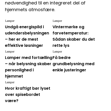
nødvendighed til en integreret del af
hjemmets atmosfære.
Lamper
Lamper
Undgå energispild i
Vintermørke og
udendørsbelysningen
farvetemperatur:
– her er de mest
Sådan skaber du det
effektive løsninger
rette lys
Lamper
Lamper
Lamper med fortælling
Få bedre
– når belysning skaber
grundbelysning med
personlighed i
enkle justeringer
hjemmet
Lamper
Hvor kraftigt bør lyset
over spisebordet
være?