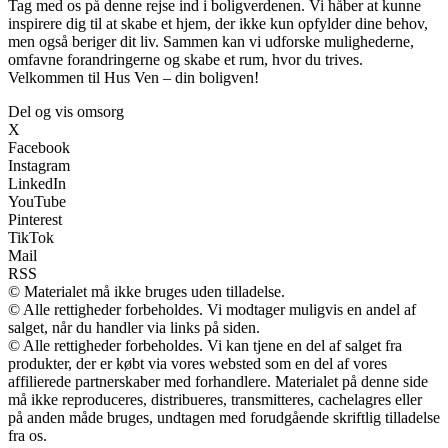
Tag med os på denne rejse ind i boligverdenen. Vi håber at kunne
inspirere dig til at skabe et hjem, der ikke kun opfylder dine behov,
men også beriger dit liv. Sammen kan vi udforske mulighederne,
omfavne forandringerne og skabe et rum, hvor du trives.
Velkommen til Hus Ven – din boligven!
Del og vis omsorg
X
Facebook
Instagram
LinkedIn
YouTube
Pinterest
TikTok
Mail
RSS
© Materialet må ikke bruges uden tilladelse.
© Alle rettigheder forbeholdes. Vi modtager muligvis en andel af
salget, når du handler via links på siden.
© Alle rettigheder forbeholdes. Vi kan tjene en del af salget fra
produkter, der er købt via vores websted som en del af vores
affilierede partnerskaber med forhandlere. Materialet på denne side
må ikke reproduceres, distribueres, transmitteres, cachelagres eller
på anden måde bruges, undtagen med forudgående skriftlig tilladelse
fra os.