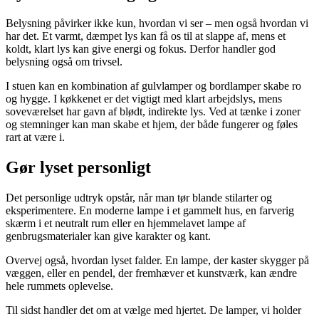
Belysning påvirker ikke kun, hvordan vi ser – men også hvordan vi
har det. Et varmt, dæmpet lys kan få os til at slappe af, mens et
koldt, klart lys kan give energi og fokus. Derfor handler god
belysning også om trivsel.
I stuen kan en kombination af gulvlamper og bordlamper skabe ro
og hygge. I køkkenet er det vigtigt med klart arbejdslys, mens
soveværelset har gavn af blødt, indirekte lys. Ved at tænke i zoner
og stemninger kan man skabe et hjem, der både fungerer og føles
rart at være i.
Gør lyset personligt
Det personlige udtryk opstår, når man tør blande stilarter og
eksperimentere. En moderne lampe i et gammelt hus, en farverig
skærm i et neutralt rum eller en hjemmelavet lampe af
genbrugsmaterialer kan give karakter og kant.
Overvej også, hvordan lyset falder. En lampe, der kaster skygger på
væggen, eller en pendel, der fremhæver et kunstværk, kan ændre
hele rummets oplevelse.
Til sidst handler det om at vælge med hjertet. De lamper, vi holder