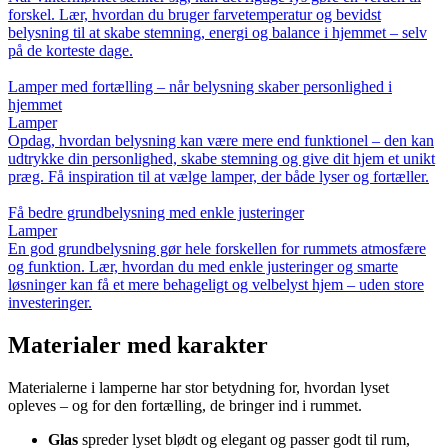
forskel. Lær, hvordan du bruger farvetemperatur og bevidst
belysning til at skabe stemning, energi og balance i hjemmet – selv
på de korteste dage.
Lamper med fortælling – når belysning skaber personlighed i
hjemmet
Lamper
Opdag, hvordan belysning kan være mere end funktionel – den kan
udtrykke din personlighed, skabe stemning og give dit hjem et unikt
præg. Få inspiration til at vælge lamper, der både lyser og fortæller.
Få bedre grundbelysning med enkle justeringer
Lamper
En god grundbelysning gør hele forskellen for rummets atmosfære
og funktion. Lær, hvordan du med enkle justeringer og smarte
løsninger kan få et mere behageligt og velbelyst hjem – uden store
investeringer.
Materialer med karakter
Materialerne i lamperne har stor betydning for, hvordan lyset
opleves – og for den fortælling, de bringer ind i rummet.
Glas
spreder lyset blødt og elegant og passer godt til rum,