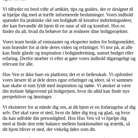
Vi tilbyder en bred vifte af artikler, tips og guides, der er designet til
at hjælpe dig med at træffe informerede beslutninger. Vores indhold
spænder fra praktiske råd om boligkøb til kreative indretningsideer,
der kan forvandle dit hjem til en oase af stil og komfort. Hos os
finder du alt, hvad du behøver for at realisere dine boligprojekter.
Vores team består af entusiaster og eksperter inden for boligområdet,
som brænder for at dele deres viden og erfaringer. Vi tror på, at alle
kan finde glæde og inspiration i boligindretning, uanset budget eller
erfaring. Derfor stræber vi efter at gøre vores indhold tilgængeligt og
relevant for alle.
Hus Ven er ikke bare en platform; det er et fællesskab. Vi opfordrer
vores læsere til at dele deres egne erfaringer og ideer, så vi sammen
kan skabe et rum fyldt med inspiration og støtte. Vi ønsker at være
din trofaste følgesvend på boligrejsen, hvor du altid kan finde nye
perspektiver og løsninger.
Vi eksisterer for at minde dig om, at dit hjem er en forlængelse af dig
selv. Det skal være et sted, hvor du føler dig tryg og glad, og hvor
du kan udfolde din personlighed. Hos Hus Ven vil vi hjælpe dig
med at finde den rette balance mellem funktionalitet og æstetik, så
dit hjem bliver et sted, der virkelig føles som dit.