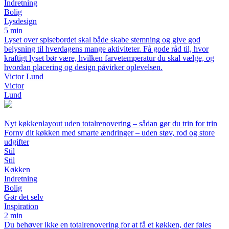
Indretning
Bolig
Lysdesign
5 min
Lyset over spisebordet skal både skabe stemning og give god
belysning til hverdagens mange aktiviteter. Få gode råd til, hvor
kraftigt lyset bør være, hvilken farvetemperatur du skal vælge, og
hvordan placering og design påvirker oplevelsen.
Victor Lund
Victor
Lund
Nyt køkkenlayout uden totalrenovering – sådan gør du trin for trin
Forny dit køkken med smarte ændringer – uden støv, rod og store
udgifter
Stil
Stil
Køkken
Indretning
Bolig
Gør det selv
Inspiration
2 min
Du behøver ikke en totalrenovering for at få et køkken, der føles