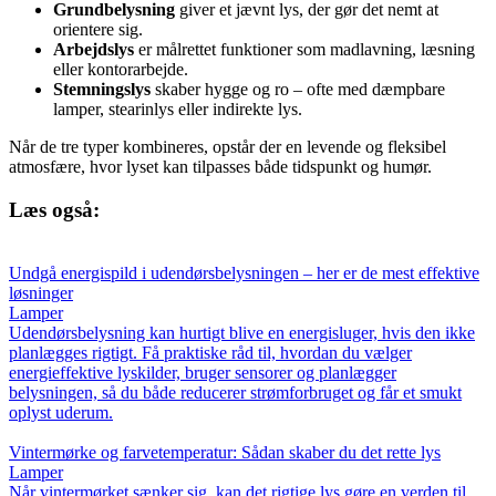
Grundbelysning
giver et jævnt lys, der gør det nemt at
orientere sig.
Arbejdslys
er målrettet funktioner som madlavning, læsning
eller kontorarbejde.
Stemningslys
skaber hygge og ro – ofte med dæmpbare
lamper, stearinlys eller indirekte lys.
Når de tre typer kombineres, opstår der en levende og fleksibel
atmosfære, hvor lyset kan tilpasses både tidspunkt og humør.
Læs også:
Undgå energispild i udendørsbelysningen – her er de mest effektive
løsninger
Lamper
Udendørsbelysning kan hurtigt blive en energisluger, hvis den ikke
planlægges rigtigt. Få praktiske råd til, hvordan du vælger
energieffektive lyskilder, bruger sensorer og planlægger
belysningen, så du både reducerer strømforbruget og får et smukt
oplyst uderum.
Vintermørke og farvetemperatur: Sådan skaber du det rette lys
Lamper
Når vintermørket sænker sig, kan det rigtige lys gøre en verden til