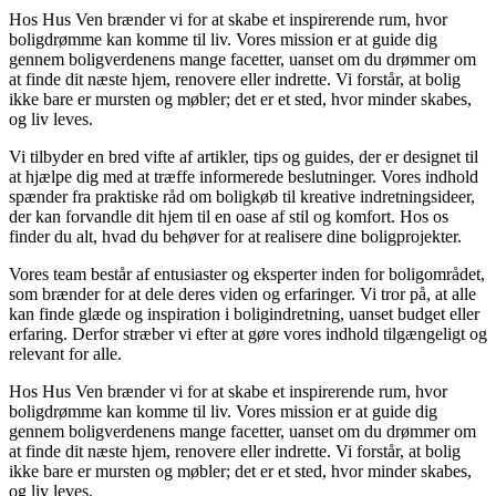
Hos Hus Ven brænder vi for at skabe et inspirerende rum, hvor
boligdrømme kan komme til liv. Vores mission er at guide dig
gennem boligverdenens mange facetter, uanset om du drømmer om
at finde dit næste hjem, renovere eller indrette. Vi forstår, at bolig
ikke bare er mursten og møbler; det er et sted, hvor minder skabes,
og liv leves.
Vi tilbyder en bred vifte af artikler, tips og guides, der er designet til
at hjælpe dig med at træffe informerede beslutninger. Vores indhold
spænder fra praktiske råd om boligkøb til kreative indretningsideer,
der kan forvandle dit hjem til en oase af stil og komfort. Hos os
finder du alt, hvad du behøver for at realisere dine boligprojekter.
Vores team består af entusiaster og eksperter inden for boligområdet,
som brænder for at dele deres viden og erfaringer. Vi tror på, at alle
kan finde glæde og inspiration i boligindretning, uanset budget eller
erfaring. Derfor stræber vi efter at gøre vores indhold tilgængeligt og
relevant for alle.
Hos Hus Ven brænder vi for at skabe et inspirerende rum, hvor
boligdrømme kan komme til liv. Vores mission er at guide dig
gennem boligverdenens mange facetter, uanset om du drømmer om
at finde dit næste hjem, renovere eller indrette. Vi forstår, at bolig
ikke bare er mursten og møbler; det er et sted, hvor minder skabes,
og liv leves.