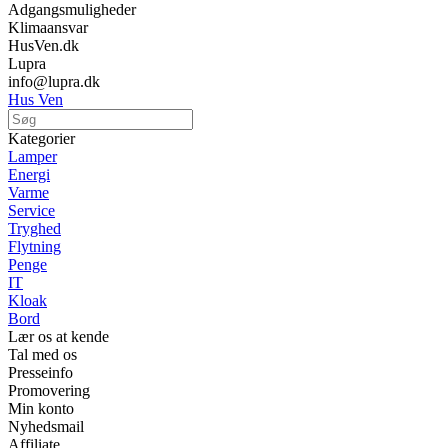
Adgangsmuligheder
Klimaansvar
HusVen.dk
Lupra
info@lupra.dk
Hus Ven
Kategorier
Lamper
Energi
Varme
Service
Tryghed
Flytning
Penge
IT
Kloak
Bord
Lær os at kende
Tal med os
Presseinfo
Promovering
Min konto
Nyhedsmail
Affiliate