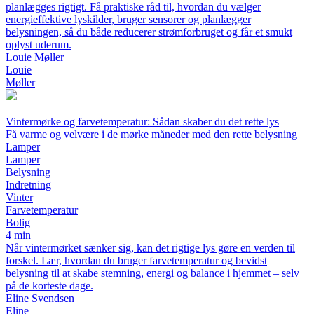
planlægges rigtigt. Få praktiske råd til, hvordan du vælger
energieffektive lyskilder, bruger sensorer og planlægger
belysningen, så du både reducerer strømforbruget og får et smukt
oplyst uderum.
Louie Møller
Louie
Møller
Vintermørke og farvetemperatur: Sådan skaber du det rette lys
Få varme og velvære i de mørke måneder med den rette belysning
Lamper
Lamper
Belysning
Indretning
Vinter
Farvetemperatur
Bolig
4 min
Når vintermørket sænker sig, kan det rigtige lys gøre en verden til
forskel. Lær, hvordan du bruger farvetemperatur og bevidst
belysning til at skabe stemning, energi og balance i hjemmet – selv
på de korteste dage.
Eline Svendsen
Eline