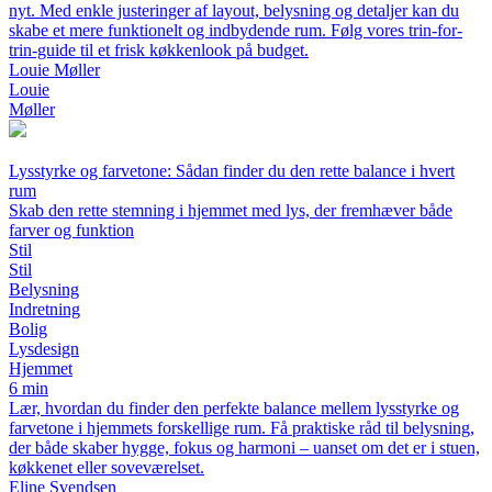
nyt. Med enkle justeringer af layout, belysning og detaljer kan du
skabe et mere funktionelt og indbydende rum. Følg vores trin-for-
trin-guide til et frisk køkkenlook på budget.
Louie Møller
Louie
Møller
Lysstyrke og farvetone: Sådan finder du den rette balance i hvert
rum
Skab den rette stemning i hjemmet med lys, der fremhæver både
farver og funktion
Stil
Stil
Belysning
Indretning
Bolig
Lysdesign
Hjemmet
6 min
Lær, hvordan du finder den perfekte balance mellem lysstyrke og
farvetone i hjemmets forskellige rum. Få praktiske råd til belysning,
der både skaber hygge, fokus og harmoni – uanset om det er i stuen,
køkkenet eller soveværelset.
Eline Svendsen