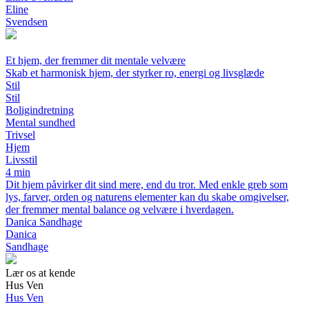
Eline
Svendsen
Et hjem, der fremmer dit mentale velvære
Skab et harmonisk hjem, der styrker ro, energi og livsglæde
Stil
Stil
Boligindretning
Mental sundhed
Trivsel
Hjem
Livsstil
4 min
Dit hjem påvirker dit sind mere, end du tror. Med enkle greb som
lys, farver, orden og naturens elementer kan du skabe omgivelser,
der fremmer mental balance og velvære i hverdagen.
Danica Sandhage
Danica
Sandhage
Lær os at kende
Hus Ven
Hus Ven