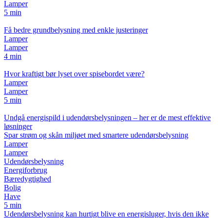
Lamper
5 min
Få bedre grundbelysning med enkle justeringer
Lamper
Lamper
4 min
Hvor kraftigt bør lyset over spisebordet være?
Lamper
Lamper
5 min
Undgå energispild i udendørsbelysningen – her er de mest effektive
løsninger
Spar strøm og skån miljøet med smartere udendørsbelysning
Lamper
Lamper
Udendørsbelysning
Energiforbrug
Bæredygtighed
Bolig
Have
5 min
Udendørsbelysning kan hurtigt blive en energisluger, hvis den ikke