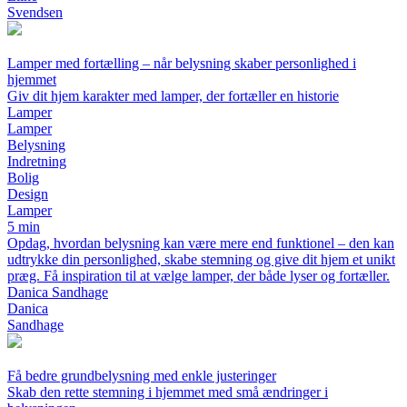
Svendsen
Lamper med fortælling – når belysning skaber personlighed i
hjemmet
Giv dit hjem karakter med lamper, der fortæller en historie
Lamper
Lamper
Belysning
Indretning
Bolig
Design
Lamper
5 min
Opdag, hvordan belysning kan være mere end funktionel – den kan
udtrykke din personlighed, skabe stemning og give dit hjem et unikt
præg. Få inspiration til at vælge lamper, der både lyser og fortæller.
Danica Sandhage
Danica
Sandhage
Få bedre grundbelysning med enkle justeringer
Skab den rette stemning i hjemmet med små ændringer i