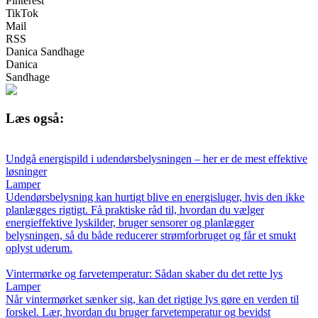
Pinterest
TikTok
Mail
RSS
Danica Sandhage
Danica
Sandhage
Læs også:
Undgå energispild i udendørsbelysningen – her er de mest effektive
løsninger
Lamper
Udendørsbelysning kan hurtigt blive en energisluger, hvis den ikke
planlægges rigtigt. Få praktiske råd til, hvordan du vælger
energieffektive lyskilder, bruger sensorer og planlægger
belysningen, så du både reducerer strømforbruget og får et smukt
oplyst uderum.
Vintermørke og farvetemperatur: Sådan skaber du det rette lys
Lamper
Når vintermørket sænker sig, kan det rigtige lys gøre en verden til
forskel. Lær, hvordan du bruger farvetemperatur og bevidst