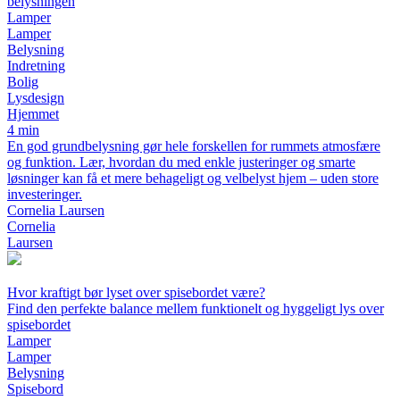
belysningen
Lamper
Lamper
Belysning
Indretning
Bolig
Lysdesign
Hjemmet
4 min
En god grundbelysning gør hele forskellen for rummets atmosfære
og funktion. Lær, hvordan du med enkle justeringer og smarte
løsninger kan få et mere behageligt og velbelyst hjem – uden store
investeringer.
Cornelia Laursen
Cornelia
Laursen
Hvor kraftigt bør lyset over spisebordet være?
Find den perfekte balance mellem funktionelt og hyggeligt lys over
spisebordet
Lamper
Lamper
Belysning
Spisebord