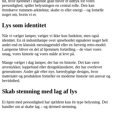
tid, hvor hjemmet i stigende grad bliver et udtryk for vores
personlighed, spiller belysningen en central rolle. Den kan
fremhæve rummets arkitektur, skabe ro eller energi – og fortælle
noget om, hvem vi er.
Lys som identitet
Når vi vælger lamper, vælger vi ikke kun funktion, men også
identitet. En rå industrilampe over spisebordet signalerer noget helt
andet end en klassisk messingpendel eller en farverig retro-model.
Lamperne bliver en del af hjemmets fortælling – de viser vores
smag, vores historie og vores måde at leve på.
Mange vælger i dag lamper, der har en historie. Det kan være
arvestykker, loppefund eller designklassikere, der har overlevet
generationer. Andre går efter nye, bæredygtige designs, hvor
materialer og produktion fortæller en moderne historie om ansvar og
bevidsthed.
Skab stemning med lag af lys
Et hjem med personlighed har sjældent kun én type belysning. Det
handler om at skabe lag – og dermed stemning.