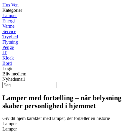
Hus Ven
Kategorier
Lamper
Energi
Varme
Service
Tryghed
Flytning
Penge
IT
Kloak
Bord
Login
Bliv medlem
Nyhedsmail
Lamper med fortælling – når belysning
skaber personlighed i hjemmet
Giv dit hjem karakter med lamper, der fortæller en historie
Lamper
Lamper