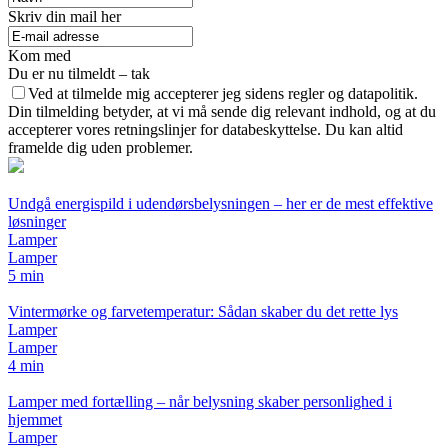
Skriv din mail her
Kom med
Du er nu tilmeldt – tak
Ved at tilmelde mig accepterer jeg sidens regler og datapolitik.
Din tilmelding betyder, at vi må sende dig relevant indhold, og at du
accepterer vores retningslinjer for databeskyttelse. Du kan altid
framelde dig uden problemer.
Undgå energispild i udendørsbelysningen – her er de mest effektive
løsninger
Lamper
Lamper
5 min
Vintermørke og farvetemperatur: Sådan skaber du det rette lys
Lamper
Lamper
4 min
Lamper med fortælling – når belysning skaber personlighed i
hjemmet
Lamper