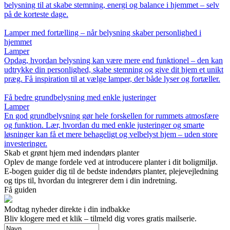
belysning til at skabe stemning, energi og balance i hjemmet – selv
på de korteste dage.
Lamper med fortælling – når belysning skaber personlighed i
hjemmet
Lamper
Opdag, hvordan belysning kan være mere end funktionel – den kan
udtrykke din personlighed, skabe stemning og give dit hjem et unikt
præg. Få inspiration til at vælge lamper, der både lyser og fortæller.
Få bedre grundbelysning med enkle justeringer
Lamper
En god grundbelysning gør hele forskellen for rummets atmosfære
og funktion. Lær, hvordan du med enkle justeringer og smarte
løsninger kan få et mere behageligt og velbelyst hjem – uden store
investeringer.
Skab et grønt hjem med indendørs planter
Oplev de mange fordele ved at introducere planter i dit boligmiljø.
E-bogen guider dig til de bedste indendørs planter, plejevejledning
og tips til, hvordan du integrerer dem i din indretning.
Få guiden
Modtag nyheder direkte i din indbakke
Bliv klogere med et klik – tilmeld dig vores gratis mailserie.