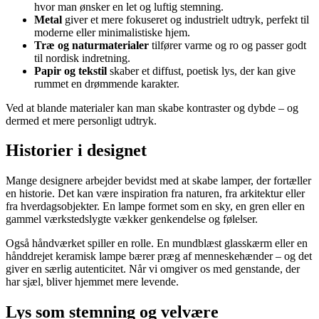
hvor man ønsker en let og luftig stemning.
Metal
giver et mere fokuseret og industrielt udtryk, perfekt til
moderne eller minimalistiske hjem.
Træ og naturmaterialer
tilfører varme og ro og passer godt
til nordisk indretning.
Papir og tekstil
skaber et diffust, poetisk lys, der kan give
rummet en drømmende karakter.
Ved at blande materialer kan man skabe kontraster og dybde – og
dermed et mere personligt udtryk.
Historier i designet
Mange designere arbejder bevidst med at skabe lamper, der fortæller
en historie. Det kan være inspiration fra naturen, fra arkitektur eller
fra hverdagsobjekter. En lampe formet som en sky, en gren eller en
gammel værkstedslygte vækker genkendelse og følelser.
Også håndværket spiller en rolle. En mundblæst glasskærm eller en
hånddrejet keramisk lampe bærer præg af menneskehænder – og det
giver en særlig autenticitet. Når vi omgiver os med genstande, der
har sjæl, bliver hjemmet mere levende.
Lys som stemning og velvære